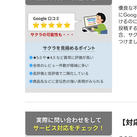
優良な
にGoo
けるの
投稿する
合、サク
つけま
【対