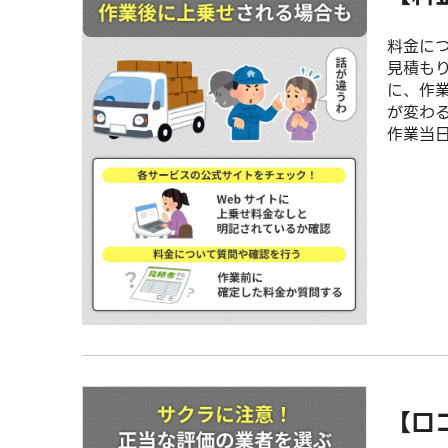
料金に
見積も
に、作
が変わ
作業当
【口