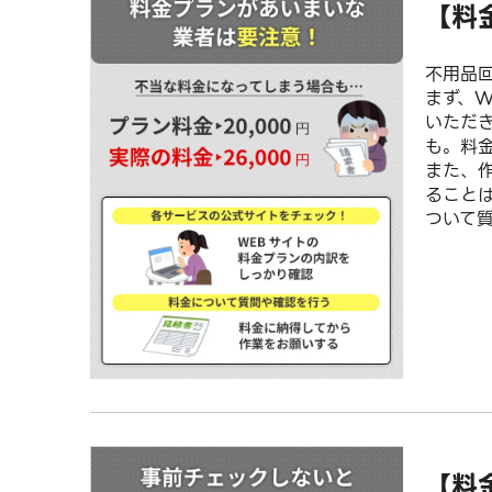
【料
不用品
まず、
いただ
も。料
また、
ること
ついて
【料