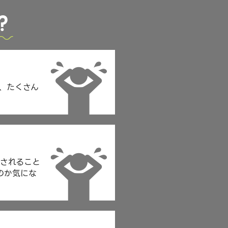
？
、たくさん
示されること
のか気にな